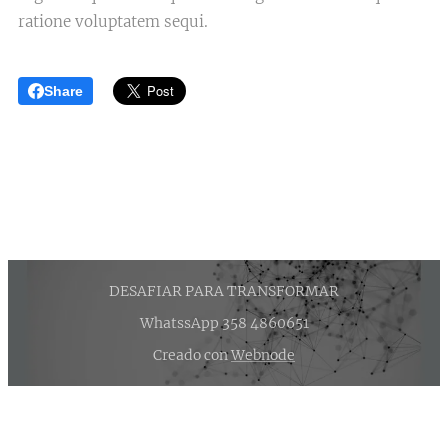
ratione voluptatem sequi.
Share
DESAFIAR PARA TRANSFORMAR
WhatssApp 358 4860651
Creado con
Webnode
¡Crea tu página web gratis!